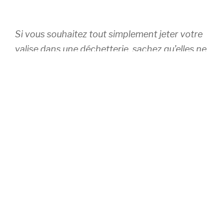
Si vous souhaitez tout simplement jeter votre
valise dans une déchetterie, sachez qu’elles ne
sont pas encore prêtes pour gérer les
Bagages et les Sacs de Voyage avec leurs
mélanges de matières.
Votre bagage
rejoindra le conteneur du « Tout-venant »,
puis sera enfoui et mettra environ 600 à
1000 ans pour disparaître dans le sol…
Et se
retrouver sous forme de fragments de
plastiques dans les mers du monde.
Nous recyclons chaque année 25 tonnes de